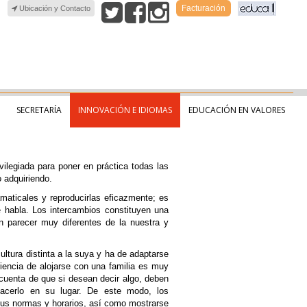
Facturación
Ubicación y Contacto
SECRETARÍA
INNOVACIÓN E IDIOMAS
EDUCACIÓN EN VALORES
vilegiada para poner en práctica todas las
o adquiriendo.
aticales y reproducirlas eficazmente; es
e habla. Los intercambios constituyen una
n parecer muy diferentes de la nuestra y
ultura distinta a la suya y ha de adaptarse
iencia de alojarse con una familia es muy
cuenta de que si desean decir algo, deben
acerlo en su lugar. De este modo, los
sus normas y horarios, así como mostrarse