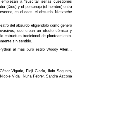
 empiezan a “suscitar serias cuestiones
tor (Dios) y el personaje (el hombre) entra
n escena, es el caos, el absurdo. Nietzsche
eatro del absurdo eligiéndolo como género
 evasivos, que crean un efecto cómico y
a estructura tradicional de planteamiento-
emente sin sentido.
 Python al más puro estilo Woody Allen…
ésar Viguria, Fidji Glaría, Ilain Sagunto,
 Nicole Vidal, Nuria Febrer, Sandra Azcona