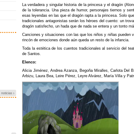
La verdadera y singular historia de la princesa y el dragón (Al
de la tolerancia. Una pieza de humor, personajes tiernos y sen
esas leyendas en las que el dragón rapta a la princesa. Solo qu
tradicionales antagonistas serán los héroes del cuento: un trov
dragón satisfecho, un hada que de nada se entera y un tonto más
Canciones y situaciones con las que los niños y niñas pueden viv
rincón de emociones donde aún queda un resto de la infancia.
Toda la estética de los cuentos tradicionales al servicio del tea
de Santos.
Elenco:
Alicia Jiménez, Andrea Azanza, Begoña Miralles, Carlota Del Ba
Arbizu, Laura Bea, Leire Pérez, Leyre Alvárez, María Villa y Patri
s noticias