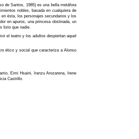
onso de Santos, 1985) es una bella metáfora
timientos nobles, basada en cualquiera de
e en ésta, los personajes secundarios y los
ador en apuros, una princesa obstinada, un
 listo que nadie.
ir el teatro y los adultos despiertan aquel
tro ético y social que caracteriza a Alonso
rrio, Eimi Hsaini, Iranzu Arozarena, Irene
cia Castrillo.