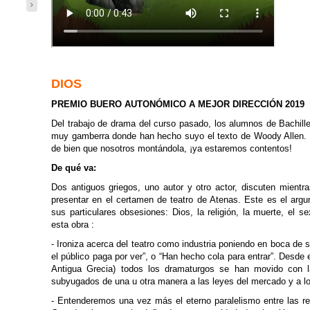
.
DIOS
PREMIO BUERO AUTONÓMICO A MEJOR DIRECCIÓN 2019
Del trabajo de drama del curso pasado, los alumnos de Bachil
muy gamberra donde han hecho suyo el texto de Woody Allen. 
de bien que nosotros montándola, ¡ya estaremos contentos!
De qué va:
Dos antiguos griegos, uno autor y otro actor, discuten mientr
presentar en el certamen de teatro de Atenas. Este es el arg
sus particulares obsesiones: Dios, la religión, la muerte, el 
esta obra :
- Ironiza acerca del teatro como industria poniendo en boca de
el público paga por ver”, o “Han hecho cola para entrar”. Desde e
Antigua Grecia) todos los dramaturgos se han movido con 
subyugados de una u otra manera a las leyes del mercado y a l
- Entenderemos una vez más el eterno paralelismo entre las r