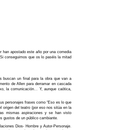
ler han apostado este año por una comedia
Si conseguimos que os lo paséis la mitad
as buscan un final para la obra que van a
umento de Allen para derramar en cascada
sexo, la comunicación… Y, aunque caótica,
 sus personajes frases como “Eso es lo que
l origen del teatro (por eso nos sitúa en la
las mismas aspiraciones y se han visto
os gustos de un público cambiante.
elaciones Dios- Hombre y Autor-Personaje.