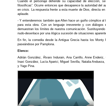
Cuando el personaje defiende su capacidad de elección, se
filosóficas”. Ocurre entonces que desaparece la autoridad del au
en crisis. La respuesta frente a esta muerte de Dios, directa e
aplaude.
- Y entenderemos también que Allen hace un guiño cómplice al t
para esta obra. Con un lenguaje irreverente y con diálogos
demuestran los límites de nuestra comunicación. Sustituyendo l
nudo-desenlace por una ilógica sucesión de situaciones aparent
En fin, la comedia desde la Antigua Grecia hasta los Monty
paseándose por Pamplona.
Elenco:
Adrián González, Álvaro Indurain, Ana Carrillo, Anne Enderiz, C
Inaxi González, Lucía Aparici, Miguel Sevilla, Natalia Andueza,
y Yago Pina.